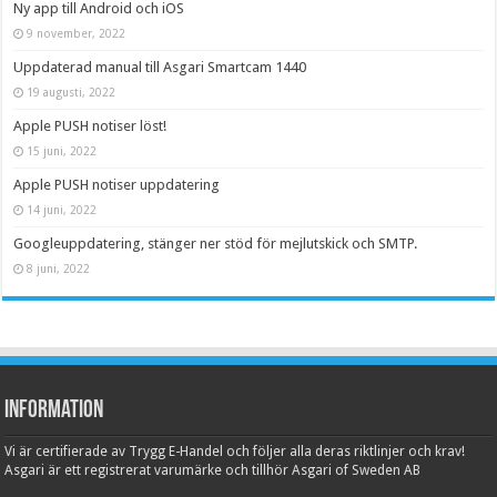
Ny app till Android och iOS
9 november, 2022
Uppdaterad manual till Asgari Smartcam 1440
19 augusti, 2022
Apple PUSH notiser löst!
15 juni, 2022
Apple PUSH notiser uppdatering
14 juni, 2022
Googleuppdatering, stänger ner stöd för mejlutskick och SMTP.
8 juni, 2022
Information
Vi är certifierade av Trygg E-Handel och följer alla deras riktlinjer och krav!
Asgari är ett registrerat varumärke och tillhör Asgari of Sweden AB